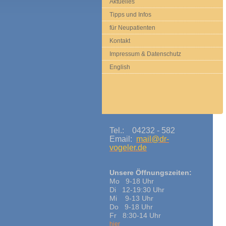
Aktuelles
Tipps und Infos
für Neupatienten
Kontakt
Impressum & Datenschutz
English
Tel.: 04232 - 582
Email:
mail@dr-
vogeler.de
Unsere Öffnungszeiten:
Mo 9-18 Uhr
Di 12-19:30 Uhr
Mi 9-13 Uhr
Do 9-18 Uhr
Fr 8:30-14 Uhr
hier