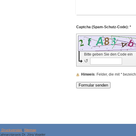
Captcha (Spam-Schutz-Code): *
Bitte geben Sie den Code ein
↺
Hinweis
: Felder, die mit
*
bezeichn
Druckversion
|
Sitemap
ahnarztpraxis Dr. Jörg Vogeler