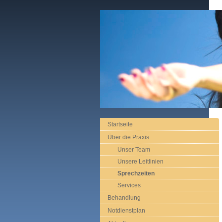
Startseite
Über die Praxis
Unser Team
Unsere Leitlinien
Sprechzeiten
Services
Behandlung
Notdienstplan